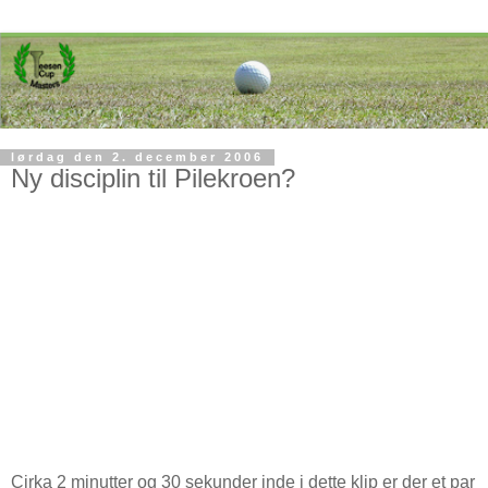
lørdag den 2. december 2006
Ny disciplin til Pilekroen?
Cirka 2 minutter og 30 sekunder inde i dette klip er der et par