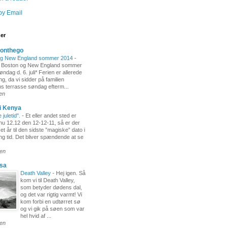
by Email
ger
-onthego
og New England sommer 2014
-
 Boston og New England sommer
ndag d. 6. juli* Ferien er allerede
ng, da vi sidder på familien
s terrasse søndag efterm...
den
i Kenya
juletid".
-
Et eller andet sted er
nu 12.12 den 12-12-11, så er der
 et år til den sidste ”magiske” dato i
ng tid. Det bliver spændende at se
den
usa
Death Valley
-
Hej igen. Så
kom vi til Death Valley,
som betyder dødens dal,
og det var rigtig varmt! Vi
kom forbi en udtørret sø
og vi gik på søen som var
hel hvid af ...
den