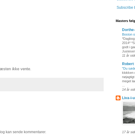
Subscribe 
Masters føl
Dorthe
Boston 
*Dagbog
2014* *Sø
godt i ga
Justesen
11 år si
Robert 
næsten ikke vente.
"Du søde 
klokken 
nøjagtigt
meget la
...
14 år si
Liva-i-
og kan sende kommentarer.
17 år si