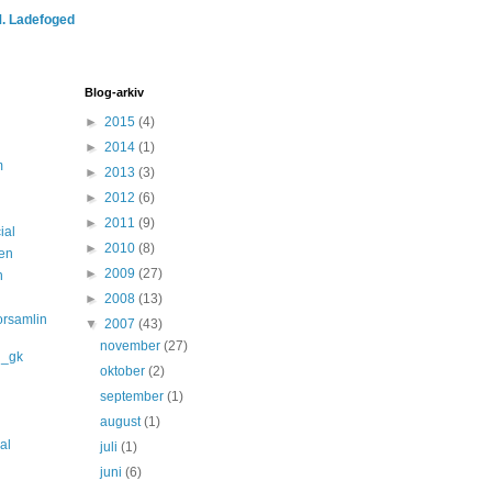
M. Ladefoged
Blog-arkiv
►
2015
(4)
►
2014
(1)
m
►
2013
(3)
►
2012
(6)
►
2011
(9)
ial
►
2010
(8)
len
►
2009
(27)
n
►
2008
(13)
orsamlin
▼
2007
(43)
november
(27)
d_gk
oktober
(2)
september
(1)
august
(1)
nal
juli
(1)
juni
(6)