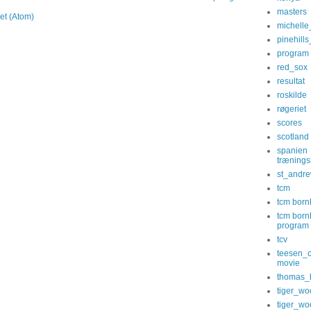
masters
et (Atom)
michelle
pinehill
program
red_sox
resultat
roskilde
røgeriet
scores
scotland
spanien
træningsl
st_andr
tcm
tcm bor
tcm bor
program
tcv
teesen_
movie
thomas_
tiger_wo
tiger_wo