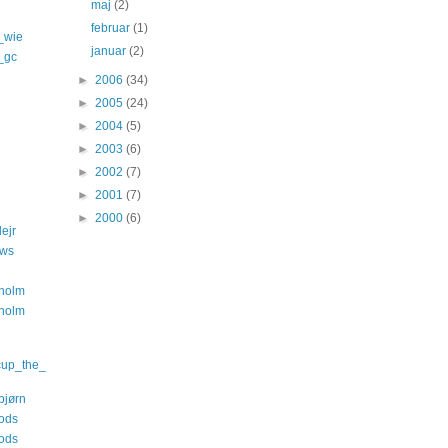
maj
(2)
februar
(1)
_wie
januar
(2)
s_gc
►
2006
(34)
►
2005
(24)
►
2004
(5)
►
2003
(6)
►
2002
(7)
►
2001
(7)
►
2000
(6)
ejr
ews
nholm
nholm
cup_the_
bjørn
ods
ods