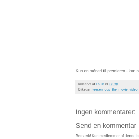
Kun en måned til premieren - kan 
Indsendt af
Laust
kl.
08.30
Etiketter:
teesen_cup_the_movie
,
video
Ingen kommentarer:
Send en kommentar
Bemærk! Kun medlemmer af denne bl