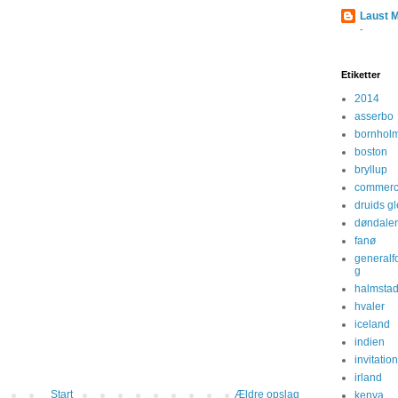
Laust 
-
Etiketter
2014
asserbo
bornhol
boston
bryllup
commerc
druids g
døndale
fanø
generalf
g
halmsta
hvaler
iceland
indien
invitatio
irland
Start
Ældre opslag
kenya