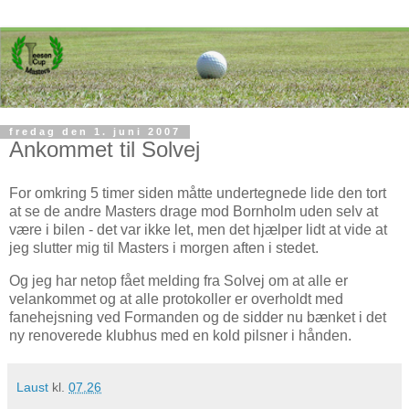
fredag den 1. juni 2007
Ankommet til Solvej
For omkring 5 timer siden måtte undertegnede lide den tort
at se de andre Masters drage mod Bornholm uden selv at
være i bilen - det var ikke let, men det hjælper lidt at vide at
jeg slutter mig til Masters i morgen aften i stedet.
Og jeg har netop fået melding fra Solvej om at alle er
velankommet og at alle protokoller er overholdt med
fanehejsning ved Formanden og de sidder nu bænket i det
ny renoverede klubhus med en kold pilsner i hånden.
Laust
kl.
07.26