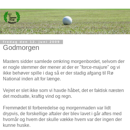
fredag den 12. juni 2009
Godmorgen
Masters sidder samlede omkring morgenbordet, selvom der
er nogle stemmer der mener at der er "force-majure" og vi
ikke behøver spille i dag så er der stadig afgang til Rø
National inden alt for længe.
Vejret er slet ikke som vi havde håbet, det er faktisk næsten
det modsatte, kraftig vind og regn.
Fremmødet til forberedelse og morgenmaden var lidt
drypvis, de forskellige aftaler der blev lavet i går aftes med
hvornår og hvem der skulle vække hvem var der ingen der
kunne huske.