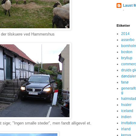
Laust 
-
Etiketter
2014
r der tilskuere ved Hammershus
asserbo
bornhol
boston
bryllup
commerc
druids g
døndale
fanø
generalf
g
halmsta
hvaler
iceland
indien
 sige; "Ingen smalle steder", men fandt alligevel et.
invitatio
irland
kenya