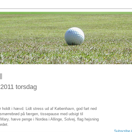
1
2011 torsdag
r er holdt i hævd. Lidt stress ud af København, god fart ned
smørrebrød på færgen, tissepause med udsigt til
ry, hæve penge i Nordea i Allinge, Solvej, flag hejsning
rdet.
Subscribe 