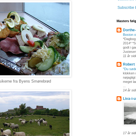
Subscribe 
Masters føl
Dorthe
Boston 
*Dagbog
2014* *Sø
godt i ga
Justesen
11 år si
Robert 
"Du søde 
klokken 
nøjagtigt
sikerne fra Byens Smørebrød
meget la
...
14 år si
Liva-i-
17 år si