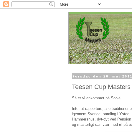
torsdag den 26. maj 201
Teesen Cup Masters 
Så er vi ankommet på Solvej.
Intet at rapportere, alle traditione
igennem Sverige, samling i Ystad, 
Hammershus, dyt-dyt ved Pension Ma
og masterligt samvær med øl på bo