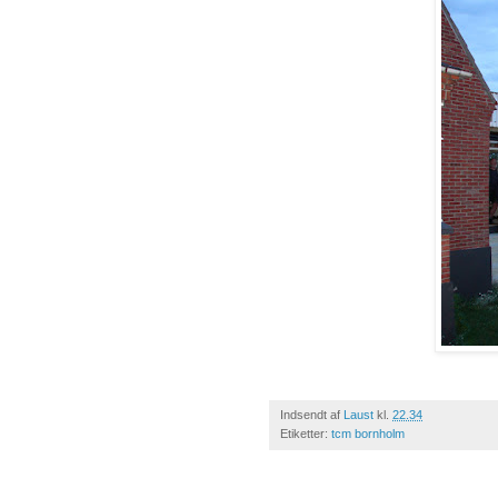
Indsendt af
Laust
kl.
22.34
Etiketter:
tcm bornholm