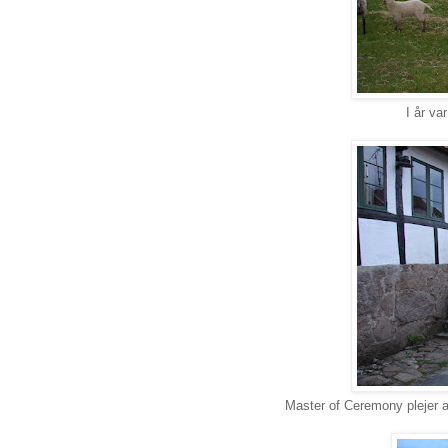
I år va
Master of Ceremony plejer at