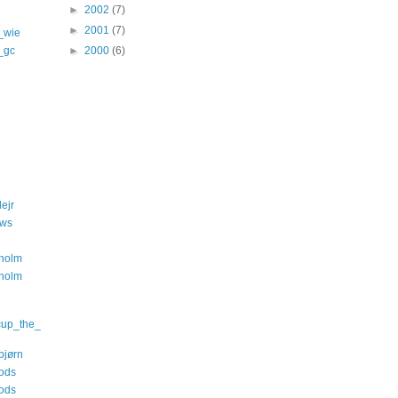
►
2002
(7)
►
2001
(7)
_wie
s_gc
►
2000
(6)
ejr
ews
nholm
nholm
cup_the_
bjørn
ods
ods