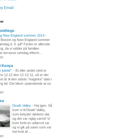
by Email
ger
-onthego
og New England sommer 2014
-
 Boston og New England sommer
ndag d. 6. juli* Ferien er allerede
ng, da vi sidder på familien
s terrasse søndag efterm...
den
i Kenya
juletid".
-
Et eller andet sted er
nu 12.12 den 12-12-11, så er der
 et år til den sidste ”magiske” dato i
ng tid. Det bliver spændende at se
den
usa
Death Valley
-
Hej igen. Så
kom vi til Death Valley,
som betyder dødens dal,
og det var rigtig varmt! Vi
kom forbi en udtørret sø
og vi gik på søen som var
hel hvid af ...
den