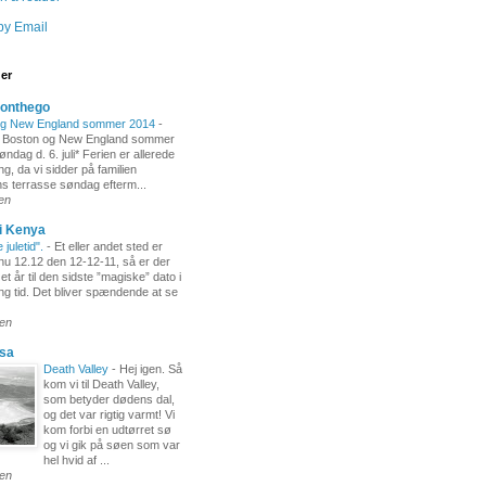
by Email
ger
-onthego
og New England sommer 2014
-
 Boston og New England sommer
ndag d. 6. juli* Ferien er allerede
ng, da vi sidder på familien
s terrasse søndag efterm...
den
i Kenya
juletid".
-
Et eller andet sted er
nu 12.12 den 12-12-11, så er der
 et år til den sidste ”magiske” dato i
ng tid. Det bliver spændende at se
den
usa
Death Valley
-
Hej igen. Så
kom vi til Death Valley,
som betyder dødens dal,
og det var rigtig varmt! Vi
kom forbi en udtørret sø
og vi gik på søen som var
hel hvid af ...
den