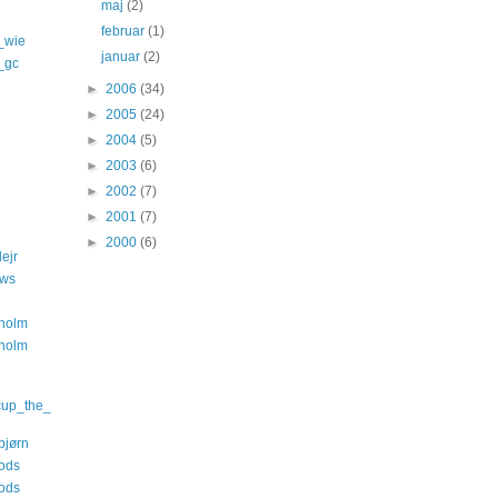
maj
(2)
februar
(1)
_wie
januar
(2)
s_gc
►
2006
(34)
►
2005
(24)
►
2004
(5)
►
2003
(6)
►
2002
(7)
►
2001
(7)
►
2000
(6)
ejr
ews
nholm
nholm
cup_the_
bjørn
ods
ods