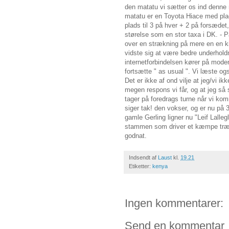
den matatu vi sætter os ind denne 
matatu er en Toyota Hiace med plad
plads til 3 på hver + 2 på forsædet
størelse som en stor taxa i DK. - P
over en strækning på mere en en ki
vidste sig at være bedre underhold
internetforbindelsen kører på modem,
fortsætte " as usual ". Vi læste ogs
Det er ikke af ond vilje at jeg/vi i
megen respons vi får, og at jeg så 
tager på foredrags turne når vi k
siger tak! den vokser, og er nu p
gamle Gerling ligner nu "Leif Lall
stammen som driver et kæmpe træs
godnat.
Indsendt af
Laust
kl.
19.21
Etiketter:
kenya
Ingen kommentarer:
Send en kommentar