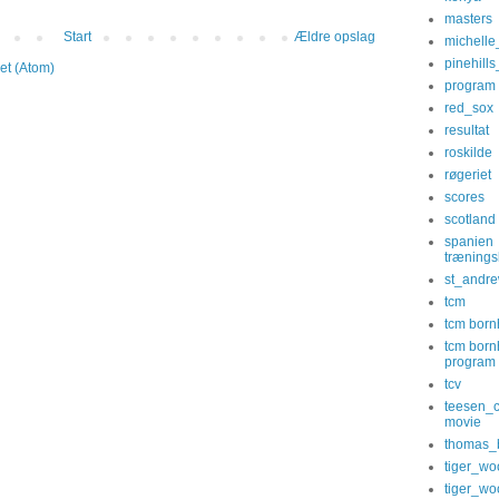
masters
Start
Ældre opslag
michelle
pinehill
et (Atom)
program
red_sox
resultat
roskilde
røgeriet
scores
scotland
spanien
træningsl
st_andr
tcm
tcm bor
tcm bor
program
tcv
teesen_
movie
thomas_
tiger_wo
tiger_wo