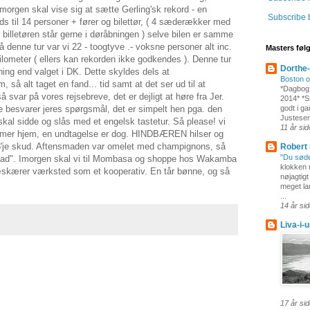
morgen skal vise sig at sætte Gerling'sk rekord - en
Subscribe 
s til 14 personer + fører og bilettør, ( 4 sæderækker med
, billetøren står gerne i døråbningen ) selve bilen er samme
å denne tur var vi 22 - toogtyve .- voksne personer alt inc.
Masters føl
lometer ( ellers kan rekorden ikke godkendes ). Denne tur
Dorthe
ning end valget i DK. Dette skyldes dels at
Boston 
 så alt taget en fand... tid samt at det ser ud til at
*Dagbog
å svar på vores rejsebreve, det er dejligt at høre fra Jer.
2014* *Sø
godt i ga
kke besvarer jeres spørgsmål, det er simpelt hen pga. den
Justesen
skal sidde og slås med et engelsk tastetur. Så please! vi
11 år si
ommer hjem, en undtagelse er dog. HINDBÆREN hilser og
å 3'je skud. Aftensmaden var omelet med champignons, så
Robert 
"Du søde 
eglad". Imorgen skal vi til Mombasa og shoppe hos Wakamba
klokken 
kærer værksted som et kooperativ. En tår bønne, og så
nøjagtigt
meget la
...
14 år si
Liva-i-
17 år si