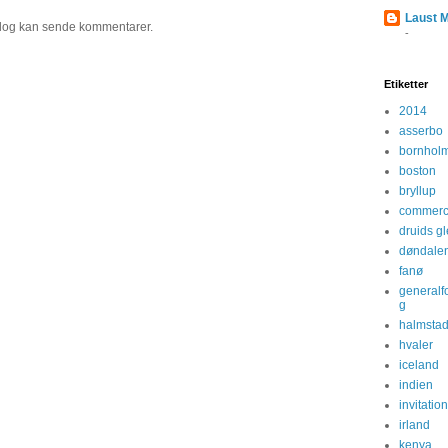
Laust 
og kan sende kommentarer.
-
Etiketter
2014
asserbo
bornhol
boston
bryllup
commerc
druids g
døndale
fanø
generalf
g
halmsta
hvaler
iceland
indien
invitatio
irland
kenya